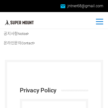
email
jntner68@gmail.com
공지사항
Notice
온라인문의
Contact
Privacy Policy