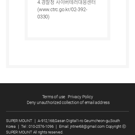
4.경찰청 사이버테러대응센터
(www.ctrc.go.kr/02-392-
0330)
Terms of use
Privacy Policy
Deny unauthorized collection of email address
SUPER MOUNT
｜
A-912,168,Gasan Digital1-ro Geumcheon-gu,South
Korea
｜
Tel :
010-2576-1096
｜
Email:
jntner68@gmail.com
Copyright ⓒ
SUPER MOUNT All rights reserved.